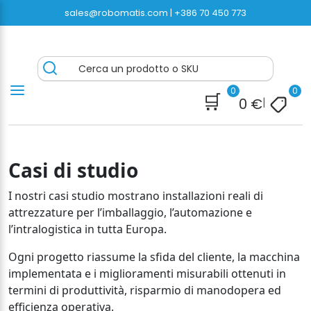
Vai
sales@robomatis.com |
+386 70 450 773
al
contenuto
ROBOMATIS®
Battery Strapping Tools and Packing Machines
Cerca un prodotto o SKU
Delivered Fast and Free
0
0
🛒
0
€
|
Casi di studio
I nostri casi studio mostrano installazioni reali di
attrezzature per l’imballaggio, l’automazione e
l’intralogistica in tutta Europa.
Ogni progetto riassume la sfida del cliente, la macchina
implementata e i miglioramenti misurabili ottenuti in
termini di produttività, risparmio di manodopera ed
efficienza operativa.