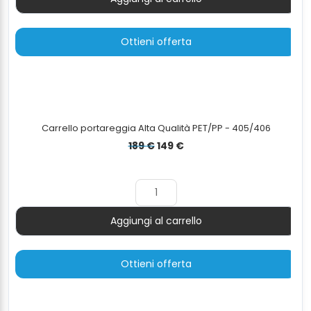
Quantità
Ottieni offerta
Carrello portareggia Alta Qualità PET/PP - 405/406
Il
Il
189
€
149
€
prezzo
prezzo
originale
attuale
era:
è:
189 €.
149 €.
Aggiungi al carrello
Quantità
Ottieni offerta