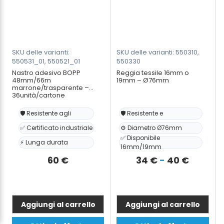
SKU delle varianti:
SKU delle varianti: 550310,
550531_01, 550521_01
550330
Nastro adesivo BOPP
Reggia tessile 16mm o
48mm/66m
19mm – Ø76mm
marrone/trasparente –
36unità/cartone
🛡️ Resistente agli
🛡️ Resistente e
✅ Certificato industriale
⚙️ Diametro Ø76mm
✅ Disponibile
⚡ Lunga durata
16mm/19mm
Fascia
60
€
34
€
-
40
€
di
prezzo:
da
Aggiungi al carrello
Aggiungi al carrello
34 €
Questo
Questo