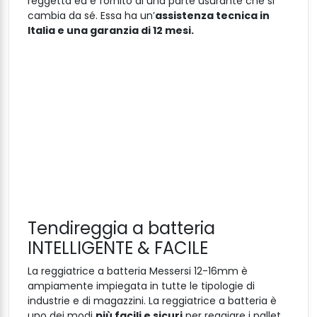
reggetta ed è fornito di una parte usurante che si
cambia da sé. Essa ha un’
assistenza tecnica in
Italia e una garanzia di 12 mesi.
Tendireggia a batteria
INTELLIGENTE & FACILE
La reggiatrice a batteria Messersi 12-16mm è
ampiamente impiegata in tutte le tipologie di
industrie e di magazzini. La reggiatrice a batteria è
uno dei modi
più facili e sicuri
per reggiare i pallet.