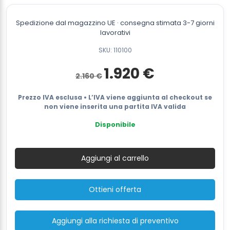
Spedizione dal magazzino UE · consegna stimata 3-7 giorni
lavorativi
SKU: 110100
Il
Il
1.920
€
2.160
€
prezzo
prezzo
originale
attuale
era:
è:
Prezzo IVA esclusa • L’IVA viene aggiunta al checkout se
2.160 €.
1.920 €.
non viene inserita una partita IVA valida
Disponibile
Messersi
MB620
Aggiungi al carrello
Reggiatrice
a
Batteria
Ottieni offerta
Manuale
12-
16mm
Aggiungi alla richiesta di preventivo
Reggiatrice