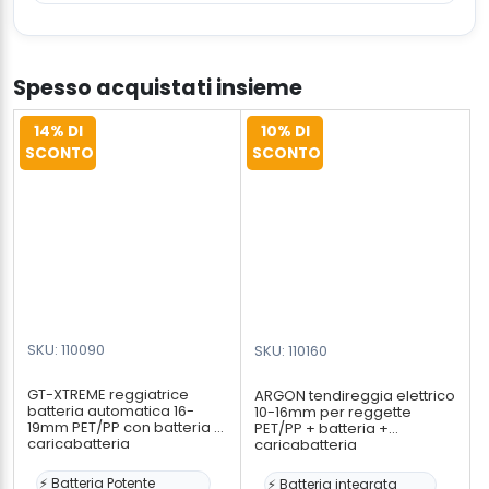
Spesso acquistati insieme
14% DI
10% DI
SCONTO
SCONTO
SKU: 110090
SKU: 110160
GT-XTREME reggiatrice
ARGON tendireggia elettrico
batteria automatica 16-
10-16mm per reggette
19mm PET/PP con batteria &
PET/PP + batteria +
caricabatteria
caricabatteria
⚡ Batteria Potente
⚡ Batteria integrata