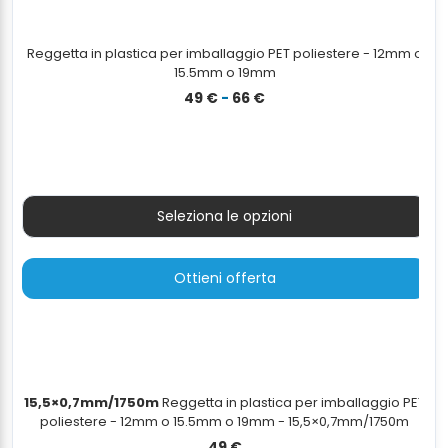
Reggetta in plastica per imballaggio PET poliestere - 12mm o
15.5mm o 19mm
Fascia
49
€
-
66
€
di
prezzo:
da
49 €
a
Seleziona le opzioni
66 €
Ottieni offerta
15,5×0,7mm/1750m
Reggetta in plastica per imballaggio PET
poliestere - 12mm o 15.5mm o 19mm - 15,5×0,7mm/1750m
49
€