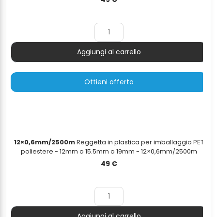
Aggiungi al carrello
Quantità
Ottieni offerta
12×0,6mm/2500m
Reggetta in plastica per imballaggio PET
poliestere - 12mm o 15.5mm o 19mm - 12×0,6mm/2500m
49
€
Aggiungi al carrello