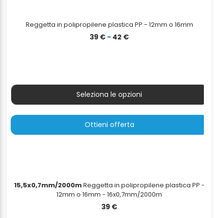
Reggetta in polipropilene plastica PP - 12mm o 16mm
Fascia
39
€
-
42
€
di
prezzo:
da
39 €
a
Seleziona le opzioni
42 €
Ottieni offerta
15,5x0,7mm/2000m
Reggetta in polipropilene plastica PP -
12mm o 16mm - 16x0,7mm/2000m
39
€