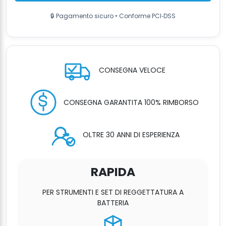
a
🔒 Pagamento sicuro • Conforme PCI‑DSS
Batteria
reggia
PET/PP
con
batteria
CONSEGNA VELOCE
e
carica
quantità
CONSEGNA GARANTITA 100% RIMBORSO
OLTRE 30 ANNI DI ESPERIENZA
RAPIDA
PER STRUMENTI E SET DI REGGETTATURA A
BATTERIA