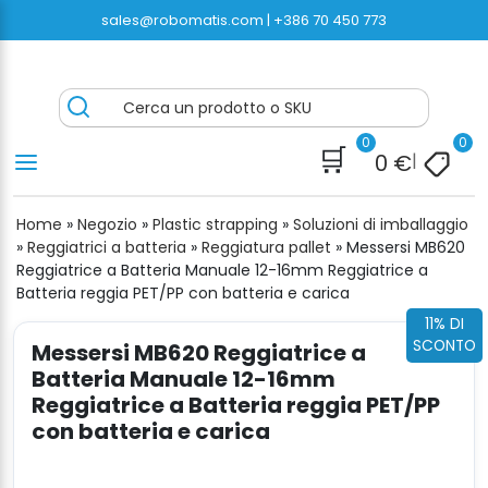
Vai
sales@robomatis.com |
+386 70 450 773
al
contenuto
ROBOMATIS®
Battery Strapping Tools and Packing Machines
Cerca un prodotto o SKU
Delivered Fast and Free
0
0
🛒
0
€
|
Home
»
Negozio
»
Plastic strapping
»
Soluzioni di imballaggio
»
Reggiatrici a batteria
»
Reggiatura pallet
»
Messersi MB620
Reggiatrice a Batteria Manuale 12-16mm Reggiatrice a
Batteria reggia PET/PP con batteria e carica
11% DI
SCONTO
Messersi MB620 Reggiatrice a
Batteria Manuale 12-16mm
Reggiatrice a Batteria reggia PET/PP
con batteria e carica