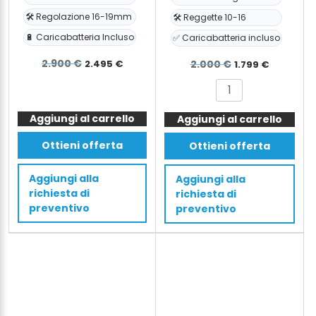
🛠️ Regolazione 16-19mm
🛠️ Reggette 10-16
🔋 Caricabatteria Incluso
✅ Caricabatteria incluso
Il
Il
Il
Il
2.900
€
2.495
€
2.000
€
1.799
€
prezzo
prezzo
prezzo
prezzo
GT-
ARGON
originale
attuale
originale
attual
XTREME
tendireggia
era:
è:
era:
è:
Aggiungi al carrello
reggiatrice
Aggiungi al carrello
elettrico
batteria
2.900 €.
2.495 €.
10-
2.000 €.
1.799 €
Ottieni offerta
Ottieni offerta
automatica
16mm
16-
per
Aggiungi alla
Aggiungi alla
19mm
reggette
richiesta di
richiesta di
PET/PP
PET/PP
preventivo
preventivo
con
+
batteria
batteria
&
+
caricabatteria
caricabatteria
quantità
quantità