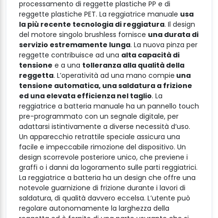
processamento di reggette plastiche PP e di
reggette plastiche PET. La reggiatrice manuale
usa
la più recente tecnologia di reggiatura
. Il design
del motore singolo brushless fornisce
una durata di
servizio estremamente lunga
. La nuova pinza per
reggette contribuisce ad una
alta capacità di
tensione
e a una
tolleranza alla qualità della
reggetta
. L’operatività ad una mano compie
una
tensione automatica, una saldatura a frizione
ed una elevata efficienza nel taglio
. La
reggiatrice a batteria manuale ha un pannello touch
pre-programmato con un segnale digitale, per
adattarsi istintivamente a diverse necessità d’uso.
Un apparecchio retrattile speciale assicura una
facile e impeccabile rimozione del dispositivo. Un
design scorrevole posteriore unico, che previene i
graffi o i danni da logoramento sulle parti reggiatrici.
La reggiatrice a batteria ha un design che offre una
notevole guarnizione di frizione durante i lavori di
saldatura, di qualità davvero eccelsa. L’utente può
regolare autonomamente la larghezza della