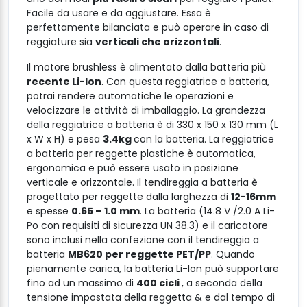
Facile da usare e da aggiustare. Essa è
perfettamente bilanciata e può operare in caso di
reggiature sia
verticali che orizzontali
.
Il motore brushless è alimentato dalla batteria più
recente Li-lon
. Con questa reggiatrice a batteria,
potrai rendere automatiche le operazioni e
velocizzare le attività di imballaggio. La grandezza
della reggiatrice a batteria è di 330 x 150 x 130 mm (L
x W x H) e pesa
3.4kg
con la batteria. La reggiatrice
a batteria per reggette plastiche è automatica,
ergonomica e può essere usato in posizione
verticale e orizzontale. Il tendireggia a batteria è
progettato per reggette dalla larghezza di
12-16mm
e spesse
0.65 – 1.0 mm
. La batteria (14.8 V /2.0 A Li-
Po con requisiti di sicurezza UN 38.3) e il caricatore
sono inclusi nella confezione con il tendireggia a
batteria
MB620 per reggette PET/PP
. Quando
pienamente carica, la batteria Li-Ion può supportare
fino ad un massimo di
400 cicli
, a seconda della
tensione impostata della reggetta & e dal tempo di