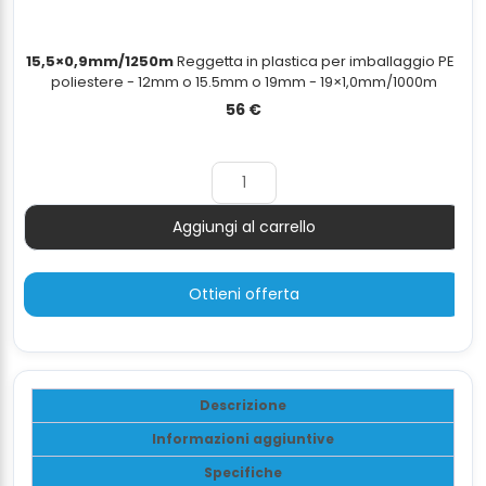
15,5×0,9mm/1250m
Reggetta in plastica per imballaggio PET
poliestere - 12mm o 15.5mm o 19mm - 19×1,0mm/1000m
56
€
Aggiungi al carrello
Quantità
Ottieni offerta
Descrizione
Informazioni aggiuntive
Specifiche